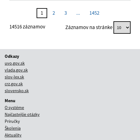
Nenašli sa žiadne záznamy vyhovujúce zadaným vyhľadávacím kritériám
1
2
3
...
1452
14516
záznamov
Záznamov na stránke
Odkazy
uvo.gov.sk
vlada.gov.sk
slov-lex.sk
crz.gov.sk
slovensko.sk
Menu
O systéme
Najčastejšie otázky
Príručky
Školenia
Aktuality