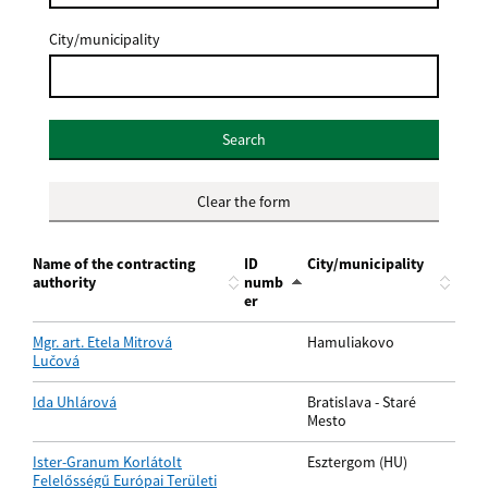
City/municipality
Search
Clear the form
Name of the contracting
ID
City/municipality
authority
numb
er
Mgr. art. Etela Mitrová
Hamuliakovo
Lučová
Ida Uhlárová
Bratislava - Staré
Mesto
Ister-Granum Korlátolt
Esztergom (HU)
Felelősségű Európai Területi