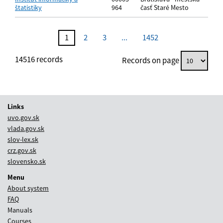
štatistiky
964
časť Staré Mesto
No records matching the specified search criteria were found.
1
2
3
...
1452
14516
records
Records on page
Links
uvo.gov.sk
vlada.gov.sk
slov-lex.sk
crz.gov.sk
slovensko.sk
Menu
About system
FAQ
Manuals
Courses