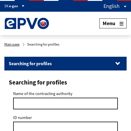
English
SK
e-gov
Menu
Main page
Searching for profiles
Searching for profiles
Searching for profiles
Searching for profiles
Searching for orders
Document search
Name of the contracting authority
ID number