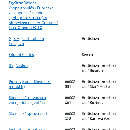
Együttműködési
Csoportosulás / Európske
zoskupenie územnej
spolupráce s ručeným
obmedzením Ister-Granum /
Ister-Granum EGTC
Mgr. Mgr. art. Tatiana
Bratislava
Lesajová
Eduard Čenteš
Senica
Dag Vaškor
Bratislava - mestská
časť Rusovce
Puncový úrad Slovenskej
00002
Bratislava - mestská
republiky
551
časť Staré Mesto
Slovenská inovačná a
00002
Bratislava - mestská
energetická agentúra
801
časť Ružinov
Slovenská správa ciest
00003
Bratislava - mestská
328
časť Karlova Ves
Inštitút informatiky a
00003
Bratislava - mestská