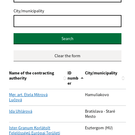
City/municipality
Search
Clear the form
Name of the contracting
ID
City/municipality
authority
numb
er
Mgr. art. Etela Mitrová
Hamuliakovo
Lučová
Ida Uhlárová
Bratislava - Staré
Mesto
Ister-Granum Korlátolt
Esztergom (HU)
Felelősségű Európai Területi