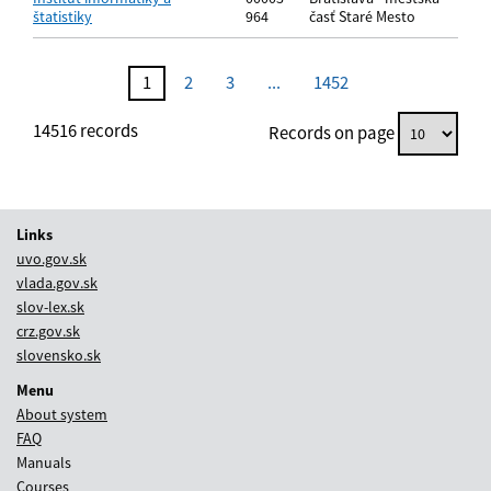
štatistiky
964
časť Staré Mesto
No records matching the specified search criteria were found.
1
2
3
...
1452
14516
records
Records on page
Links
uvo.gov.sk
vlada.gov.sk
slov-lex.sk
crz.gov.sk
slovensko.sk
Menu
About system
FAQ
Manuals
Courses