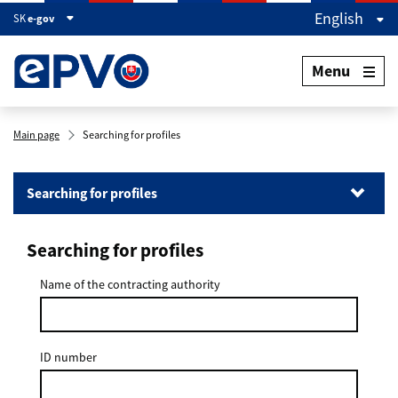
English
SK
e-gov
Menu
Main page
Searching for profiles
Searching for profiles
Searching for profiles
Searching for profiles
Searching for orders
Document search
Name of the contracting authority
ID number