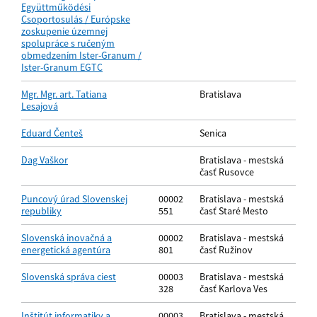
Együttműködési
Csoportosulás / Európske
zoskupenie územnej
spolupráce s ručeným
obmedzením Ister-Granum /
Ister-Granum EGTC
Mgr. Mgr. art. Tatiana
Bratislava
Lesajová
Eduard Čenteš
Senica
Dag Vaškor
Bratislava - mestská
časť Rusovce
Puncový úrad Slovenskej
00002
Bratislava - mestská
republiky
551
časť Staré Mesto
Slovenská inovačná a
00002
Bratislava - mestská
energetická agentúra
801
časť Ružinov
Slovenská správa ciest
00003
Bratislava - mestská
328
časť Karlova Ves
Inštitút informatiky a
00003
Bratislava - mestská