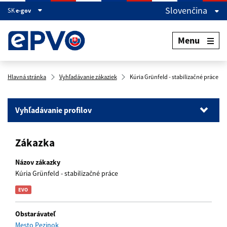
Slovenčina
SK
e-gov
Menu
Hlavná stránka
Vyhľadávanie zákaziek
Kúria Grünfeld - stabilizačné práce
Vyhľadávanie profilov
Vyhľadávanie profilov
Zákazka
Vyhľadávanie zákaziek
Vyhľadávanie dokumentov
Názov zákazky
Kúria Grünfeld - stabilizačné práce
name
Obstarávateľ
Mesto Pezinok