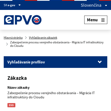
Slovenčina
SK
e-gov
Menu
Hlavná stránka
Vyhľadávanie zákaziek
Zabezpečenie procesu verejného obstarávania – Migrácia IT infraštruktúry
do Cloudu
Vyhľadávanie profilov
Vyhľadávanie profilov
Zákazka
Vyhľadávanie zákaziek
Vyhľadávanie dokumentov
Názov zákazky
Zabezpečenie procesu verejného obstarávania – Migrácia IT
infraštruktúry do Cloudu
name