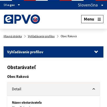
Slovenčina
SK
e-gov
Menu
Hlavná stránka
Vyhľadávanie profilov
Obec Raková
Vyhľadávanie profilov
Vyhľadávanie profilov
Obstarávateľ
Vyhľadávanie zákaziek
Vyhľadávanie dokumentov
Obec Raková
Detail
Názov obstarávateľa