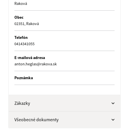
Raková
Obec
02351, Raková
Telefón
0414341055
E-mailová adresa
anton.heglas@rakova.sk
Poznámka
Zákazky
Všeobecné dokumenty