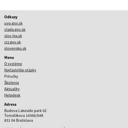
Odkazy
uvo.gov.sk
vlada.gov.sk
slov-lex.sk
crz.gov.sk
slovensko.sk
Menu
O systéme
Najčastejšie otázky
Príručky
Školenia
Aktuality
Helpdesk
Adresa
Budova Lakeside park 02
Tomášikova 14366/64A
831 04 Bratislava