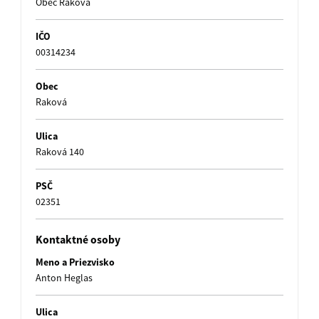
Obec Raková
IČO
00314234
Obec
Raková
Ulica
Raková 140
PSČ
02351
Kontaktné osoby
Meno a Priezvisko
Anton Heglas
Ulica