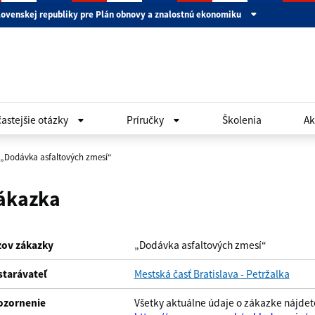
lovenskej republiky pre Plán obnovy a znalostnú ekonomiku
astejšie otázky
Príručky
Školenia
Ak
„Dodávka asfaltových zmesí“
ákazka
ov zákazky
„Dodávka asfaltových zmesí“
tarávateľ
Mestská časť Bratislava - Petržalka
ozornenie
Všetky aktuálne údaje o zákazke nájdete