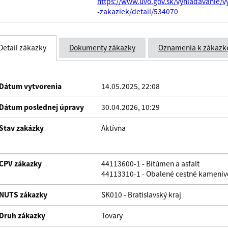
https://www.uvo.gov.sk/vyhladavanie/v
-zakaziek/detail/534070
Detail zákazky
Dokumenty zákazky
Oznamenia k zákazk
Dátum vytvorenia
14.05.2025, 22:08
Dátum poslednej úpravy
30.04.2026, 10:29
Stav zakázky
Aktívna
CPV zákazky
44113600-1 - Bitúmen a asfalt
44113310-1 - Obalené cestné kameniv
NUTS zákazky
SK010 - Bratislavský kraj
Druh zákazky
Tovary