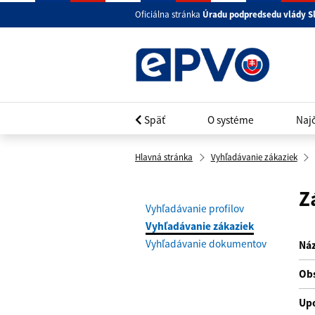
Oficiálna stránka
Úradu podpredsedu vlády S
Späť
O systéme
Najč
Hlavná stránka
Vyhľadávanie zákaziek
Z
Vyhľadávanie profilov
Vyhľadávanie zákaziek
Vyhľadávanie dokumentov
Náz
Obs
Up