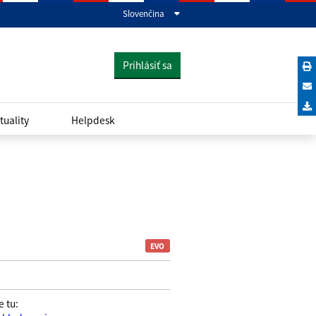
Slovenčina
Prihlásiť sa
tuality
Helpdesk
name
 tu: