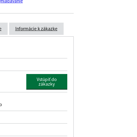
yhladavanie
e
Informácie k zákazke
Vstúpiť do
zákazky
name
o