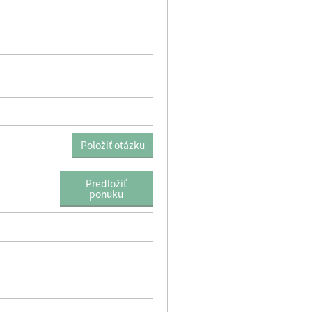
Položiť otázku
name
Predložiť
ponuku
name