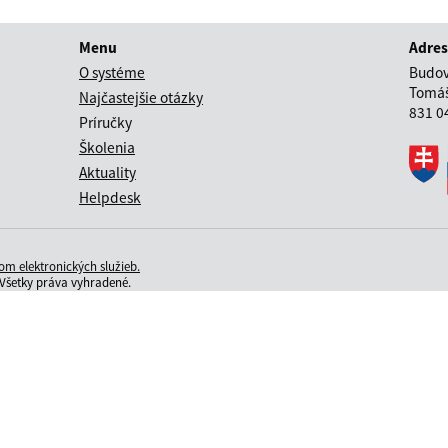
Menu
Adre
O systéme
Budov
Tomáš
Najčastejšie otázky
831 04
Príručky
Školenia
Aktuality
Helpdesk
m elektronických služieb.
šetky práva vyhradené.