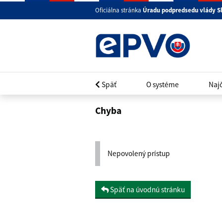
Oficiálna stránka
Úradu podpredsedu vlády S
Späť
O systéme
Najč
Chyba
Nepovolený prístup
Späť na úvodnú stránku