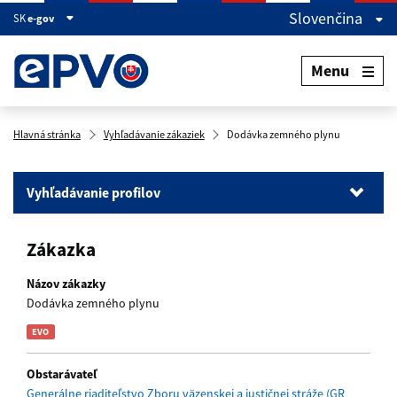
Slovenčina
SK
e-gov
Menu
Hlavná stránka
Vyhľadávanie zákaziek
Dodávka zemného plynu
Vyhľadávanie profilov
Vyhľadávanie profilov
Zákazka
Vyhľadávanie zákaziek
Vyhľadávanie dokumentov
Názov zákazky
Dodávka zemného plynu
name
Obstarávateľ
Generálne riaditeľstvo Zboru väzenskej a justičnej stráže (GR