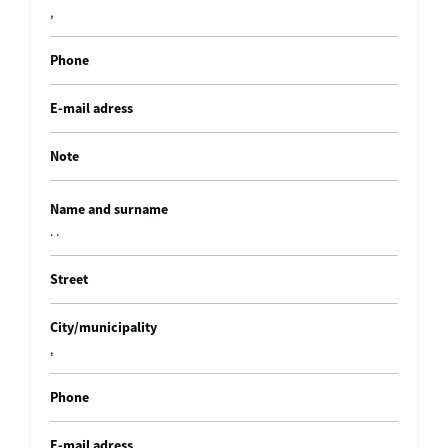
,
Phone
E-mail adress
Note
Name and surname
. .
Street
City/municipality
,
Phone
E-mail adress