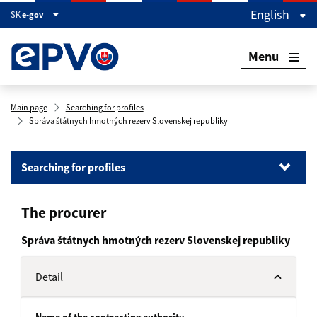
English
SK
e-gov
Menu
Main page
Searching for profiles
Správa štátnych hmotných rezerv Slovenskej republiky
Searching for profiles
Searching for profiles
The procurer
Searching for orders
Document search
Správa štátnych hmotných rezerv Slovenskej republiky
Detail