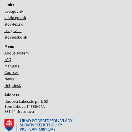
Links
uvo.gov.sk
vlada.gov.sk
slov-lex.sk
crz.gov.sk
slovensko.sk
Menu
About system
FAQ
Manuals
Courses
News
Helpdesk
Address
Budova Lakeside park 02
Tomášikova 14366/64A
831 04 Bratislava