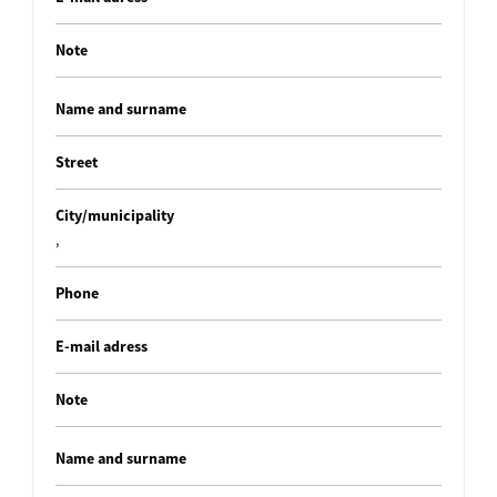
Note
Name and surname
Street
City/municipality
,
Phone
E-mail adress
Note
Name and surname