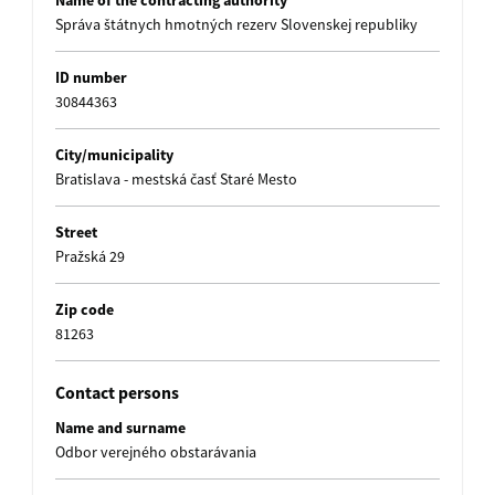
Name of the contracting authority
Správa štátnych hmotných rezerv Slovenskej republiky
ID number
30844363
City/municipality
Bratislava - mestská časť Staré Mesto
Street
Pražská 29
Zip code
81263
Contact persons
Name and surname
Odbor verejného obstarávania